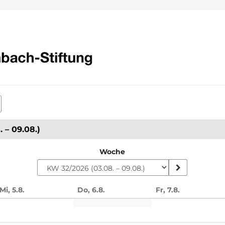
 – 09.08.)
Woche
Mi, 5.8.
Do, 6.8.
Fr, 7.8.
n