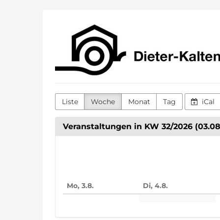
Zum
Dieter-
Haupt-
Inhalt
Kaltenbach-
springen
Stiftung
Liste
Woche
Monat
Tag
iCal
Veranstaltungen in KW 32/2026 (03.08.
Woche
zur
Anzeige
Mo, 3.8.
Di, 4.8.
auswähle