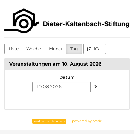
Zum
Dieter-
Haupt-
Inhalt
Kaltenbach-
springen
Stiftung
Liste
Woche
Monat
Tag
iCal
Veranstaltungen am 10. August 2026
Datum
Datum
zur
Anzeige
auswählen
powered by pretix
Vertrag widerrufen