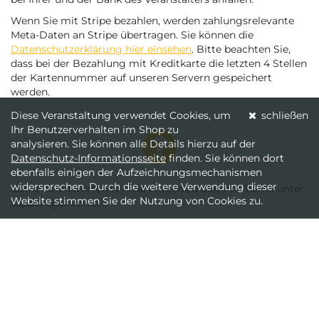
Wenn Sie mit Stripe bezahlen, werden zahlungsrelevante
Meta-Daten an Stripe übertragen. Sie können die
Datenschutzerklärung hier einsehen
. Bitte beachten Sie,
dass bei der Bezahlung mit Kreditkarte die letzten 4 Stellen
der Kartennummer auf unseren Servern gespeichert
werden.
Diese Veranstaltung verwendet Cookies, um
schließen
Ihr Benutzerverhalten im Shop zu
analysieren. Sie können alle Details hierzu auf der
Datenschutz-Informationsseite
finden. Sie können dort
ebenfalls einigen der Aufzeichnungsmechanismen
widersprechen. Durch die weitere Verwendung dieser
Gerne beantworten wir alle Fragen zu diesem Thema unter
Website stimmen Sie der Nutzung von Cookies zu.
support@pretix.eu.
Kontakt
Impressum
Datenschutz
Datenschutzerklärung Dieter-Kaltenbach-Stiftung
powered by pretix