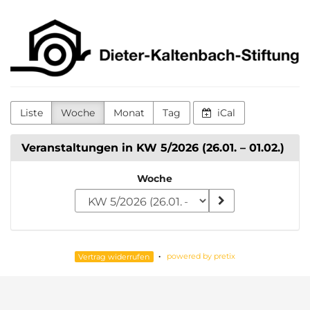
Zum
Dieter-
Haupt-
Inhalt
Kaltenbach-
springen
Stiftung
Liste
Woche
Monat
Tag
iCal
Veranstaltungen in KW 5/2026 (26.01. – 01.02.)
Woche
Woche
zur
Anzeige
auswählen
powered by pretix
Vertrag widerrufen